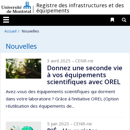
Passer
/
Registre des infrastructures et des
équipements
au
contenu
Liens 
R
Menu
Accueil
Nouvelles
Nouvelles
3 avril 2025
– CENR-rie
Donnez une seconde vie
à vos équipements
scientifiques avec OREL
Avez-vous des équipements scientifiques qui dorment
dans votre laboratoire ? Grâce à l’initiative OREL (Option
réutilisation des équipements de...
5 juin 2023
– CENR-rie