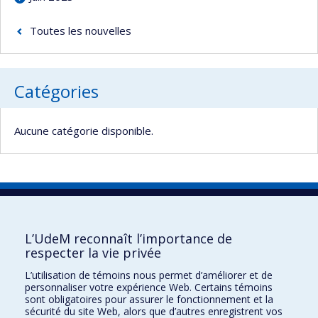
Toutes les nouvelles
Catégories
Aucune catégorie disponible.
Registre des infrastructures et des
équipements
L’UdeM reconnaît l’importance de
Nous remercions les unités de l’UdeM dont la Direction des immeubles, la
respecter la vie privée
Direction des finances et le BRDV pour leur participation active à la mise en
L’utilisation de témoins nous permet d’améliorer et de
œuvre du projet. Ce projet est financé grâce au Fonds de soutien à la
personnaliser votre expérience Web. Certains témoins
recherche du Canada.
sont obligatoires pour assurer le fonctionnement et la
sécurité du site Web, alors que d’autres enregistrent vos
Besoin d'aide?