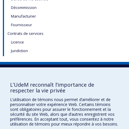
Décommission
Manufacturier
Fournisseur
Contrats de services
Licence
Juridiction
Registre des infrastructures et des
équipements
L’UdeM reconnaît l’importance de
Nous remercions les unités de l’UdeM dont la Direction des immeubles, la
respecter la vie privée
Direction des finances et le BRDV pour leur participation active à la mise en
L’utilisation de témoins nous permet d’améliorer et de
œuvre du projet. Ce projet est financé grâce au Fonds de soutien à la
personnaliser votre expérience Web. Certains témoins
recherche du Canada.
sont obligatoires pour assurer le fonctionnement et la
sécurité du site Web, alors que d’autres enregistrent vos
Besoin d'aide?
préférences. En acceptant tout, vous consentez à notre
utilisation de témoins pour mieux répondre à vos besoins.
Questions sur la plateforme