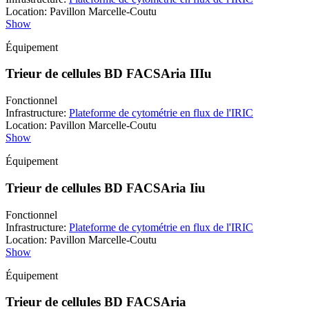
Location
:
Pavillon Marcelle-Coutu
Show
Équipement
Trieur de cellules BD FACSAria IIIu
Fonctionnel
Infrastructure
:
Plateforme de cytométrie en flux de l'IRIC
Location
:
Pavillon Marcelle-Coutu
Show
Équipement
Trieur de cellules BD FACSAria Iiu
Fonctionnel
Infrastructure
:
Plateforme de cytométrie en flux de l'IRIC
Location
:
Pavillon Marcelle-Coutu
Show
Équipement
Trieur de cellules BD FACSAria